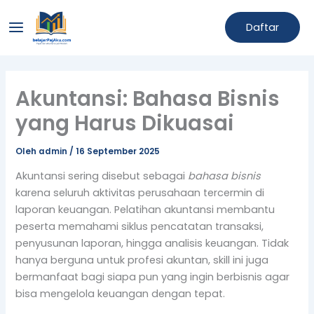
Lewati
Main
ke
Daftar
Menu
konten
Akuntansi: Bahasa Bisnis
yang Harus Dikuasai
Oleh
admin
/
16 September 2025
Akuntansi sering disebut sebagai
bahasa bisnis
karena seluruh aktivitas perusahaan tercermin di
laporan keuangan. Pelatihan akuntansi membantu
peserta memahami siklus pencatatan transaksi,
penyusunan laporan, hingga analisis keuangan. Tidak
hanya berguna untuk profesi akuntan, skill ini juga
bermanfaat bagi siapa pun yang ingin berbisnis agar
bisa mengelola keuangan dengan tepat.